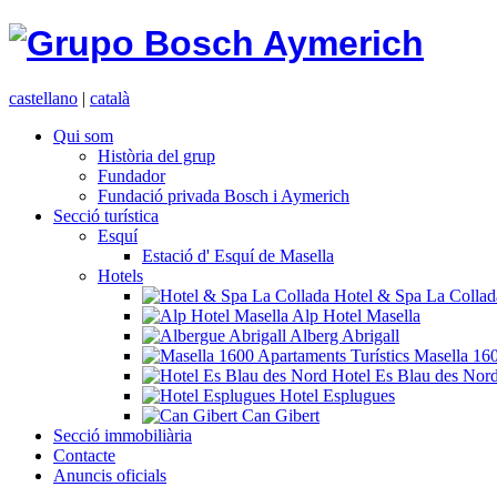
castellano
|
català
Qui som
Història del grup
Fundador
Fundació privada Bosch i Aymerich
Secció turística
Esquí
Estació d' Esquí de Masella
Hotels
Hotel & Spa La Collad
Alp Hotel Masella
Alberg Abrigall
Apartaments Turístics Masella 16
Hotel Es Blau des Nor
Hotel Esplugues
Can Gibert
Secció immobiliària
Contacte
Anuncis oficials